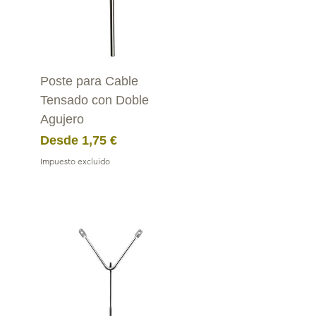
Poste para Cable
Tensado con Doble
Agujero
Precio de oferta
Desde
1,75 €
Impuesto excluido