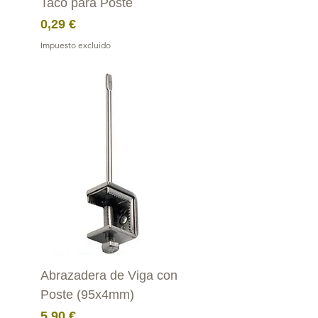
Taco para Poste
Precio
0,29 €
Impuesto excluido
Abrazadera de Viga con
Poste (95x4mm)
Precio
5,90 €