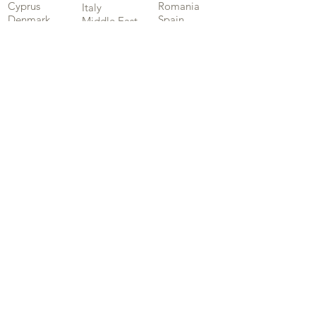
Cyprus
Romania
Italy
Denmark
Spain
Middle East
France
Sweden
Morocco
Germany
Switzerland
Polynésie
Greece
Tunisia
Française
Hungary
UK
Certificaciones
Conviviendo en
armonía
Somos Fabricantes
¿Buscas un distribuidor en tu
zona?