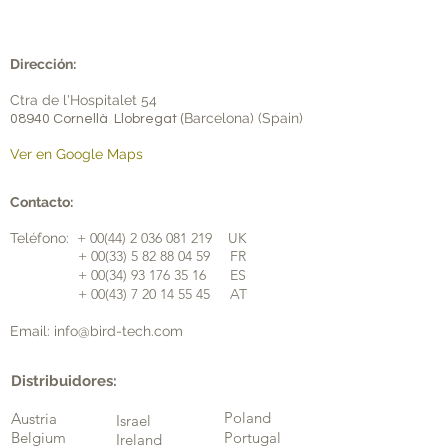
Dirección:
Ctra de l'Hospitalet 54
Barcelona) (Spain)
08940 Cornellà Llobregat (
Ver en Google Maps
Contacto:
+
00(44) 2 036 081 219
UK
Teléfono:
​+
00(33) 5 82 88 04 59
FR
​ +
00(34) 93 176 35 16
ES
+
00(43) 7 20 14 55 45
AT
Email:
info@bird-tech.com
Distribuidores:
Poland
Austria
Israel
Belgium
Portugal
Ireland