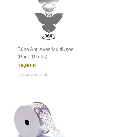
Búho Anti Aves MultiUsos
(Pack 10 uds)
Precio
19,90 €
Impuesto excluido