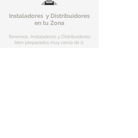
Instaladores y Distribuidores
en tu Zona
Tenemos Instaladores y Distribuidores
bien preparados muy cerca de ti.
10 años Garantía
Comercial Limitada
Todos nuestros productos pasan por
estrictos controles de calidad y llevan
el sello correspondiente de Garantía
Europea junto con la fecha de
fabricación.