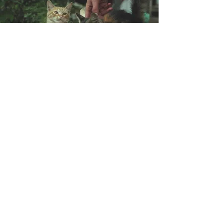
Colabora
con
las protectoras
de animales en tu
zona
Dirección:
Ctra de l'Hospitalet 54
Barcelona) (Spain)
08940 Cornellà Llobregat (
Ver en Google Maps
Contacto:
+
00(44) 2 036 081 219
UK
Teléfono:
​+
00(33) 5 82 88 04 59
FR
​ +
00(34) 93 176 35 16
ES
+
00(43) 7 20 14 55 45
AT
Email:
info@bird-tech.com