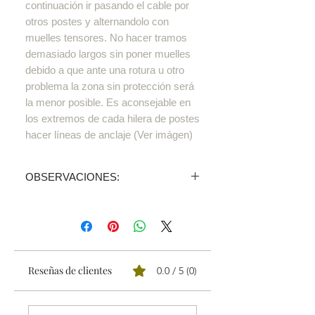
continuación ir pasando el cable por
otros postes y alternandolo con
muelles tensores. No hacer tramos
demasiado largos sin poner muelles
debido a que ante una rotura u otro
problema la zona sin protección será
la menor posible. Es aconsejable en
los extremos de cada hilera de postes
hacer líneas de anclaje (Ver imágen)
OBSERVACIONES:
Precio UNIDAD
Vendemos todos nuestros
productos a través de
distribuidores,
Reseñas de clientes
0.0 / 5 (0)
enviaremos tu pedido al más
cercano.