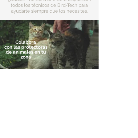
todos los técnicos de Bird-Tech para
ayudarte siempre que los necesites.
Colabora
con
las protectoras
de animales en tu
zona
Dirección:
Ctra de l'Hospitalet 54
Barcelona) (Spain)
08940 Cornellà Llobregat (
Ver en Google Maps
Contacto:
+
00(44) 2 036 081 219
UK
Teléfono:
​+
00(33) 5 82 88 04 59
FR