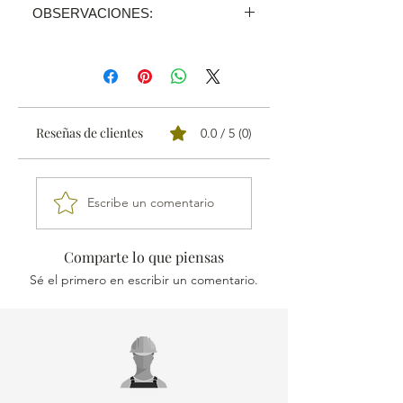
OBSERVACIONES:
Precio PIEZA
Vendemos todos nuestros
productos a través de
distribuidores,
Reseñas de clientes
0.0 / 5 (0)
enviaremos tu pedido al más
cercano.
Escribe un comentario
Producto con Garantía Total
Devolución.
Comparte lo que piensas
Recibe tu pedido en 24-48h.
Sé el primero en escribir un comentario.