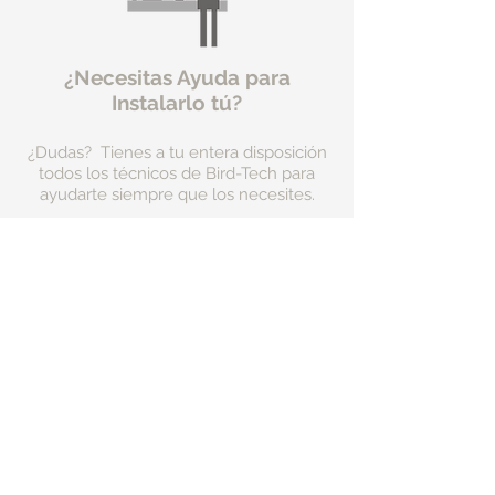
¿Necesitas Ayuda para
Instalarlo tú?
¿Dudas? Tienes a tu entera disposición
todos los técnicos de Bird-Tech para
ayudarte siempre que los necesites.
Colabora
con
las protectoras
de animales en tu
zona
Dirección:
Ctra de l'Hospitalet 54
Barcelona) (Spain)
08940 Cornellà Llobregat (